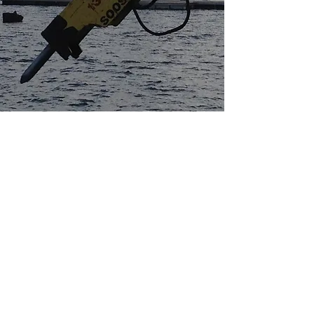
Sígueno
s